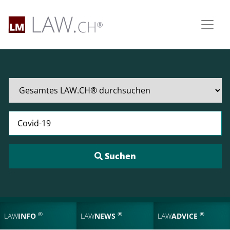
Suchen nach:
®
®
®
LAW
INFO
LAW
NEWS
LAW
ADVICE