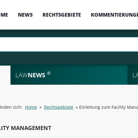
OME
NEWS
RECHTSGEBIETE
KOMMENTIERUNG
®
LAW
NEWS
L
finden sich:
Home
»
Rechtsgebiete
»
Einleitung zum Facility Ma
LITY MANAGEMENT