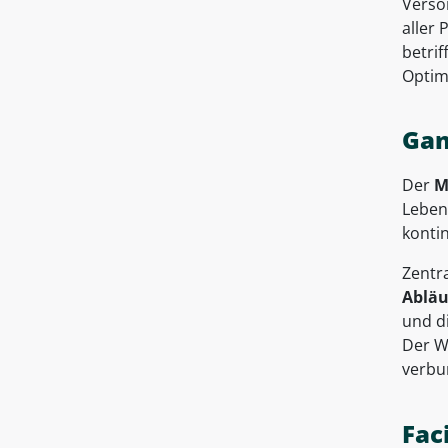
Versor
aller
betrif
Optim
Gan
Der
M
Lebens
konti
Zentra
Abläu
und d
Der We
verbu
Fac