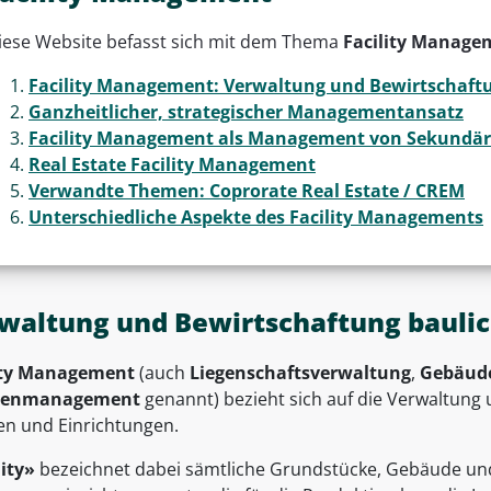
iese Website befasst sich mit dem Thema
Facility Manage
Facility Management: Verwaltung und Bewirtschaft
Ganzheitlicher, strategischer Managementansatz
Facility Management als Management von Sekundär
Real Estate Facility Management
Verwandte Themen: Coprorate Real Estate / CREM
Unterschiedliche Aspekte des Facility Managements
waltung und Bewirtschaftung bauli
ity Management
(auch
Liegenschaftsverwaltung
,
Gebäud
genmanagement
genannt) bezieht sich auf die Verwaltung
en und Einrichtungen.
lity»
bezeichnet dabei sämtliche Grundstücke, Gebäude un