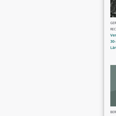
GER
RE
Ve
30
Lä
BER