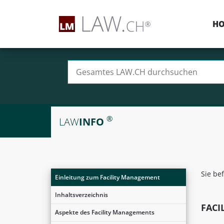
H
Suchen nach:
®
LAW
INFO
Sie be
Einleitung zum Facility Management
Inhaltsverzeichnis
FACI
Aspekte des Facility Managements