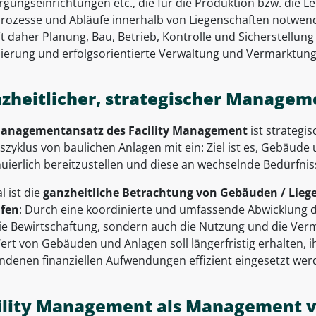
gungseinrichtungen etc., die für die Produktion bzw. die L
 Prozesse und Abläufe innerhalb von Liegenschaften notwen
ft daher Planung, Bau, Betrieb, Kontrolle und Sicherstellu
ierung und erfolgsorientierte Verwaltung und Vermarktung
zheitlicher, strategischer Managem
anagementansatz des Facility Management
ist strategi
zyklus von baulichen Anlagen mit ein: Ziel ist es, Gebäude
nuierlich bereitzustellen und diese an wechselnde Bedürfni
l ist die
ganzheitliche Betrachtung von Gebäuden / Liege
fen
: Durch eine koordinierte und umfassende Abwicklung di
ie Bewirtschaftung, sondern auch die Nutzung und die Ver
rt von Gebäuden und Anlagen soll längerfristig erhalten, i
ndenen finanziellen Aufwendungen effizient eingesetzt wer
ility Management als Management 