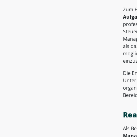
Zum F
Aufg
profe
Steue
Mana
als d
möglic
einzu
Die E
Unter
organ
Berei
Rea
Als Be
Mana