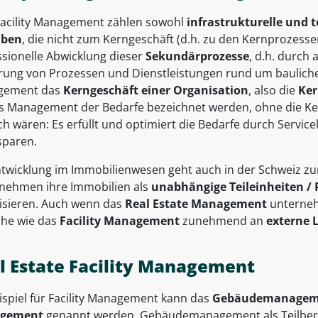
acility Management zählen sowohl
infrastrukturelle und
aben
, die nicht zum Kerngeschäft (d.h. zu den Kernprozesse
ssionelle Abwicklung dieser
Sekundärprozesse
, d.h. durch
rung von Prozessen und Dienstleistungen rund um bauliche A
gement das
Kerngeschäft einer Organisation
, also die
Ker
as Management der Bedarfe bezeichnet werden, ohne die Ke
h wären: Es erfüllt und optimiert die Bedarfe durch Service
sparen.
ntwicklung im Immobilienwesen geht auch in der Schweiz zu
nehmen ihre Immobilien als
unabhängige Teileinheiten / 
isieren. Auch wenn das
Real Estate Management
unterneh
che wie das
Facility Management
zunehmend an
externe 
l Estate Facility Management
ispiel für Facility Management kann das
Gebäudemanagem
gement
genannt werden. Gebäudemanagement als Teilbereic