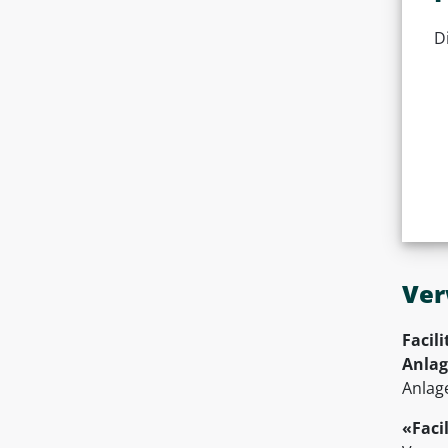
D
Ver
Facil
Anla
Anlag
«Faci