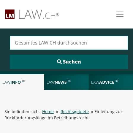
Suchen nach:
®
®
®
LAW
INFO
LAW
NEWS
LAW
ADVICE
Sie befinden sich:
Home
»
Rechtsgebiete
»
Einleitung zur
Rückforderungsklage im Betreibungsrecht