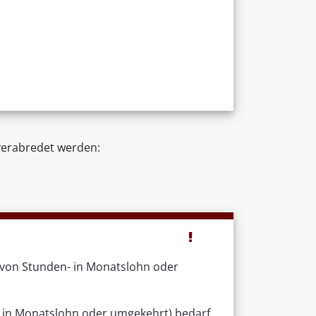
verabredet werden:
 von Stunden- in Monatslohn oder
 in Monatslohn oder umgekehrt) bedarf