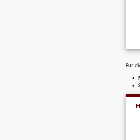
Für d
H