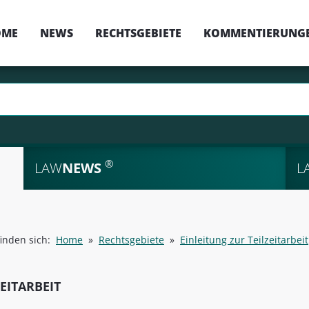
OME
NEWS
RECHTSGEBIETE
KOMMENTIERUNG
®
LAW
NEWS
L
finden sich:
Home
»
Rechtsgebiete
»
Einleitung zur Teilzeitarbeit
ZEITARBEIT