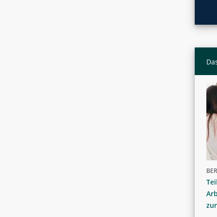
Das
BER
Tei
Arb
zur