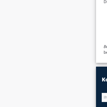
D
B
b
K