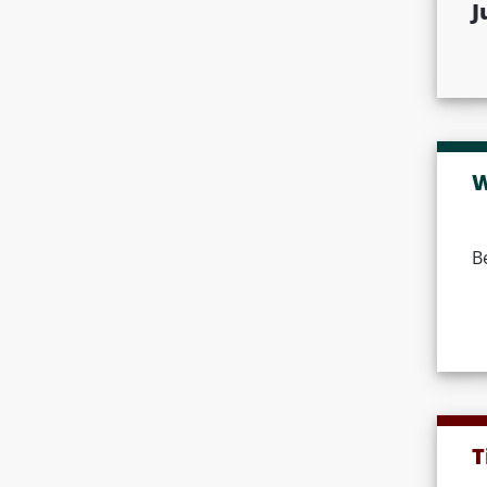
J
W
B
T