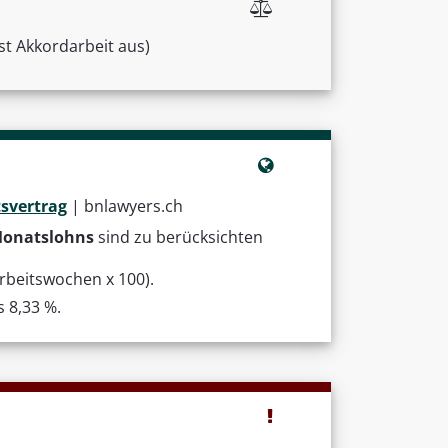
t Akkordarbeit aus)
tsvertrag
| bnlawyers.ch
 Monatslohns
sind zu berücksichten
Arbeitswochen x 100).
 8,33 %.