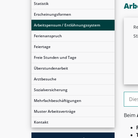
Arb
Statistik
Erscheinungsformen
Arbeitspensum / Entlöhnungssystem
Re
St
Ferienanspruch
Feiertage
Freie Stunden und Tage
Überstundenarbeit
Arztbesuche
Sozialversicherung
Suche
Mehrfachbeschäftigungen
Muster Arbeitsverträge
Beim
Kontakt