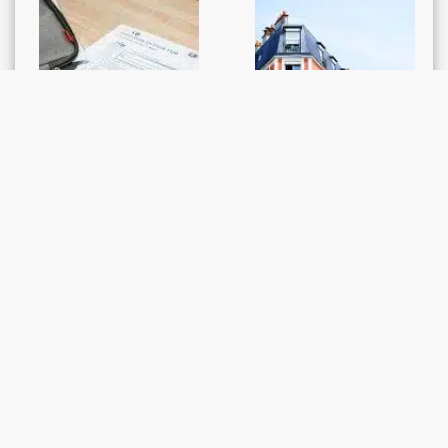
BERICHTE
GERICHTSENTSCHEIDE /
Eintragungsgesuch für
RECHTSPRECHUNG
Designs: Angepasstes
Vollstreckbarkeit von
Formular
Ansprüchen aus einer
Mietzinsherabsetzung