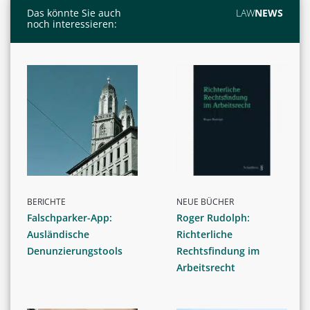
Das könnte Sie auch
LAW
NEWS
noch interessieren:
BERICHTE
NEUE BÜCHER
Falschparker-App:
Roger Rudolph:
Ausländische
Richterliche
Denunzierungstools
Rechtsfindung im
Arbeitsrecht