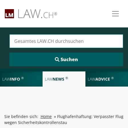
Suchen nach:
®
®
®
LAW
INFO
LAW
NEWS
LAW
ADVICE
Sie befinden sich:
Home
»
Flughafenhaftung: Verpasster Flug
wegen Sicherheitskontrollenstau