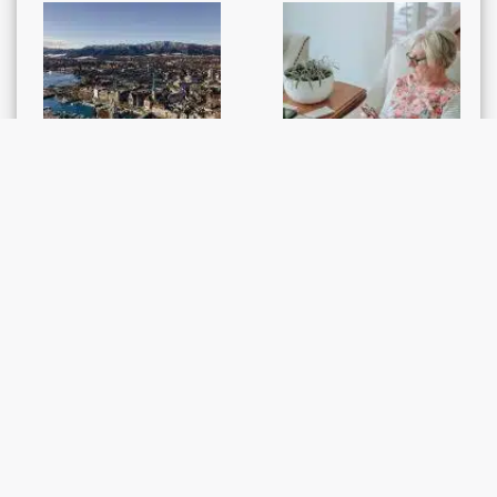
GESETZGEBUNG
GESETZGEBUNG
Steuervorlagen als
NR-Kommission SGK
Gesamtkonzept zur
will 13. AHV-Rente
Sicherung der
allein mit MWST
Standortattraktivität
finanzieren