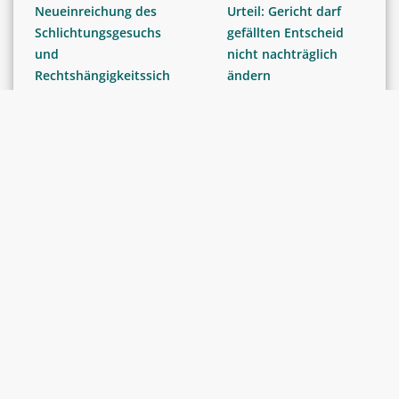
Neueinreichung des
Urteil: Gericht darf
Schlichtungsgesuchs
gefällten Entscheid
und
nicht nachträglich
Rechtshängigkeitssich
ändern
erung
BERICHTE
GERICHTSENTSCHEIDE /
Schiedsgerichtsstand
RECHTSPRECHUNG
ort Schweiz: Die
Klageänderung –
Schweiz möchte ein
Keine jederzeitige