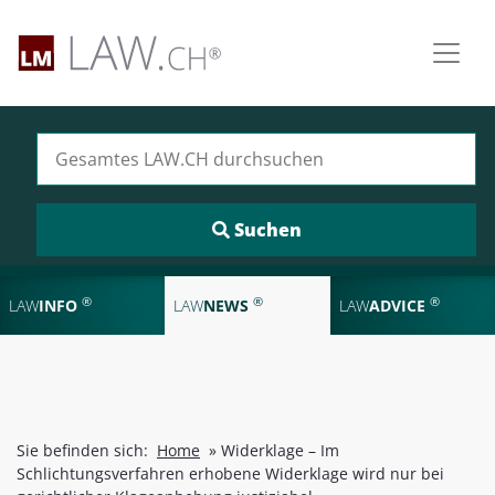
Suchen nach:
®
®
®
LAW
INFO
LAW
NEWS
LAW
ADVICE
Sie befinden sich:
Home
»
Widerklage – Im
Schlichtungsverfahren erhobene Widerklage wird nur bei