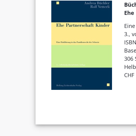
Büch
Ehe 
Eine
3., 
ISBN
Base
306 
Helb
CHF 