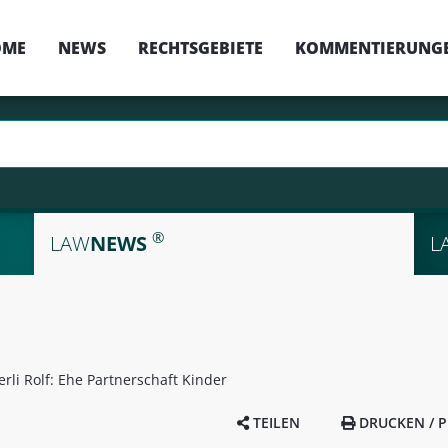
OME
NEWS
RECHTSGEBIETE
KOMMENTIERUNG
®
LAW
NEWS
L
erli Rolf: Ehe Partnerschaft Kinder
TEILEN
DRUCKEN / P