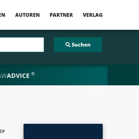
EN
AUTOREN
PARTNER
VERLAG
®
AW
ADVICE
DF