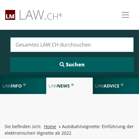
Suchen nach:
®
®
®
LAW
INFO
LAW
NEWS
LAW
ADVICE
Sie befinden sich:
Home
»
Autobahnvignette: Einführung der
elektronischen Vignette ab 2022