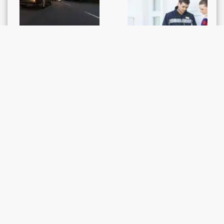
GERICHTSENTSCHEIDE /
GERICHTSENTSCHEIDE /
RECHTSPRECHUNG
RECHTSPRECHUNG
Verfall des
Ordnungsbussenverfa
Führerausweises auf
hren: Nicht geregelte
Probe
Zustellungsform