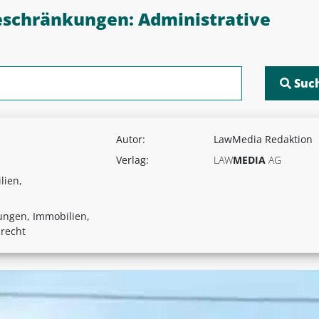
eschränkungen: Administrative
Autor:
LawMedia Redaktion
Verlag:
LAW
MEDIA
AG
lien,
ngen, Immobilien,
srecht