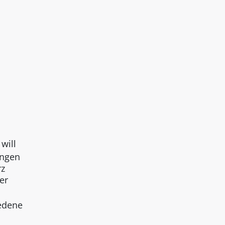
will
ungen
rz
er
iedene