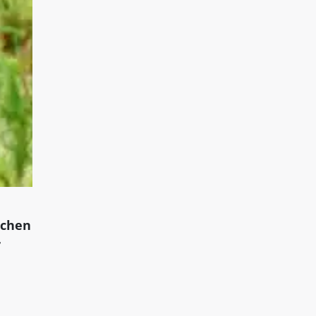
ichen
r