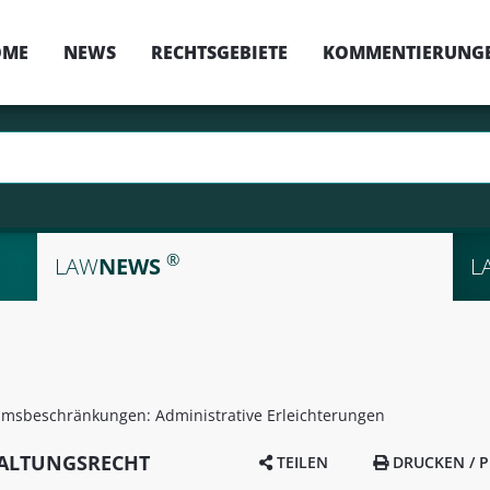
OME
NEWS
RECHTSGEBIETE
KOMMENTIERUNG
®
LAW
NEWS
L
umsbeschränkungen: Administrative Erleichterungen
WALTUNGSRECHT
TEILEN
DRUCKEN / P