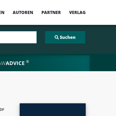
EN
AUTOREN
PARTNER
VERLAG
®
AW
ADVICE
DF