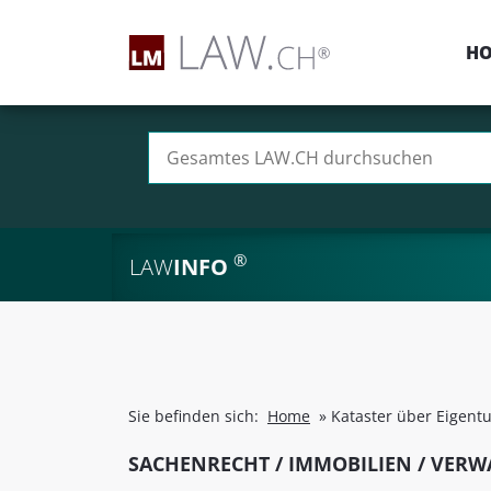
H
Suchen nach:
®
LAW
INFO
Sie befinden sich:
Home
»
Kataster über Eigent
SACHENRECHT / IMMOBILIEN / VER