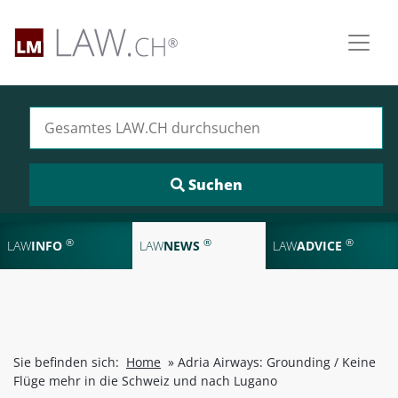
Suchen nach:
®
®
®
LAW
INFO
LAW
NEWS
LAW
ADVICE
Sie befinden sich:
Home
»
Adria Airways: Grounding / Keine
Flüge mehr in die Schweiz und nach Lugano