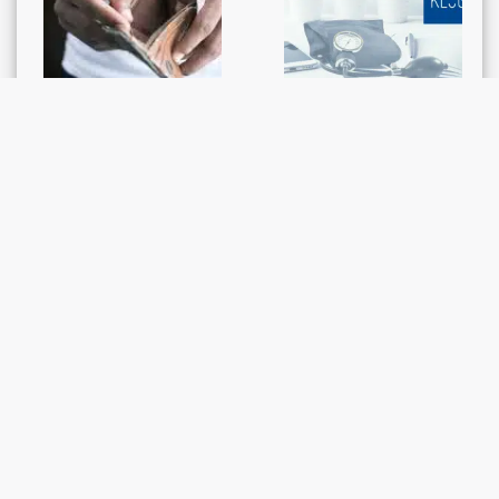
GERICHTSENTSCHEIDE /
BERICHTE
Krankenkasse KLuG:
RECHTSPRECHUNG
Konkurseröffnung
Trotz
ohne vorherige
Konkurseröffnung
Betreibung und
Versichertenschutz
provisorische
weiterhin
Nachlassstundung
gewährleistet