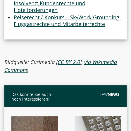
Insolvenz: Kundenrechte und
Hotelforderungen
Reiserecht / Konkurs – SkyWork-Grounding:
Fluggastrechte und Mitarbeiterrechte
Bildquelle: Curimedia [
CC BY 2.0
],
via Wikimedia
Commons
Das könnte Sie auch
LAW
NEWS
noch interessieren: