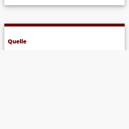
Quelle
LawMedia-Redaktionsteam
Das könnte Sie auch
LAW
NEWS
noch interessieren: