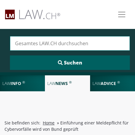
Suchen nach:
®
®
®
LAW
INFO
LAW
NEWS
LAW
ADVICE
Sie befinden sich:
Home
»
Einführung einer Meldepflicht für
Cybervorfälle wird von Bund geprüft