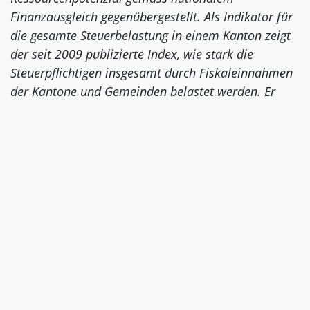
Finanzausgleich gegenübergestellt. Als Indikator für
die gesamte Steuerbelastung in einem Kanton zeigt
der seit 2009 publizierte Index, wie stark die
Steuerpflichtigen insgesamt durch Fiskaleinnahmen
der Kantone und Gemeinden belastet werden. Er
erlaubt keine Rückschlüsse auf Steuertarife und
Steuersätze, eine unterschiedliche
Steuerausschöpfung kann auch auf unterschiedliche
Anteile einzelner Steuerarten zurückzuführen sein.
Bei der Berechnung stützt sich die EFV auf Zahlen
des Finanzausgleichs und der Finanzstatistik. So
zeigt der Steuerausschöpfungsindex 2021 das
Verhältnis zwischen den Steuereinnahmen von
Kantonen und Gemeinden (berechnet als Mittelwert
der effektiven Steuereinnahmen der Jahre 2015 bis
2017) und dem Ressourcenpotenzial für das