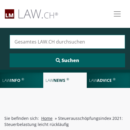
Suchen nach:
®
®
®
LAW
INFO
LAW
NEWS
LAW
ADVICE
Sie befinden sich:
Home
»
Steuerausschöpfungsindex 2021:
Steuerbelastung leicht rückläufig