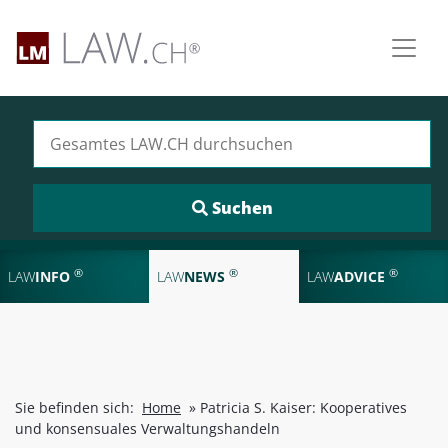
Suchen nach:
®
®
®
LAW
INFO
LAW
NEWS
LAW
ADVICE
Sie befinden sich:
Home
»
Patricia S. Kaiser: Kooperatives
und konsensuales Verwaltungshandeln