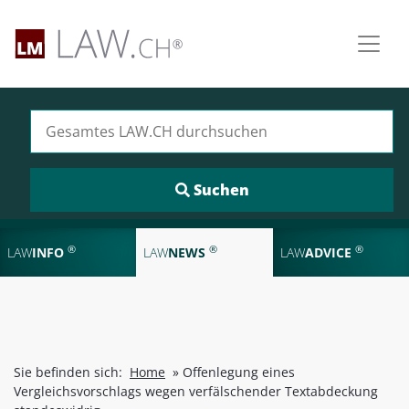
Suchen nach:
®
®
®
LAW
INFO
LAW
NEWS
LAW
ADVICE
Sie befinden sich:
Home
»
Offenlegung eines
Vergleichsvorschlags wegen verfälschender Textabdeckung