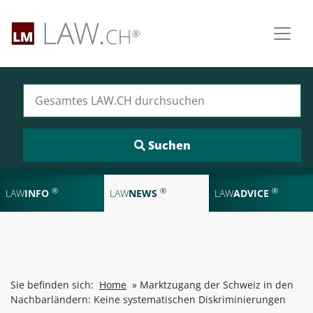
Suchen nach:
®
®
®
LAW
INFO
LAW
NEWS
LAW
ADVICE
Sie befinden sich:
Home
»
Marktzugang der Schweiz in den
Nachbarländern: Keine systematischen Diskriminierungen