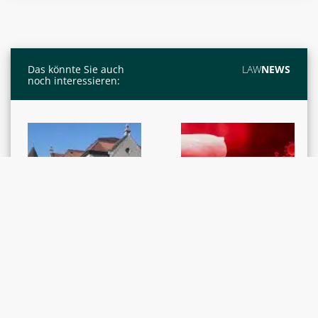
Das könnte Sie auch
LAW
NEWS
noch interessieren:
GERICHTSENTSCHEIDE /
GESETZGEBUNG
Coronavirus:
RECHTSPRECHUNG
Richterausstand:
Schrittweise
Richter hat in
Lockerung der