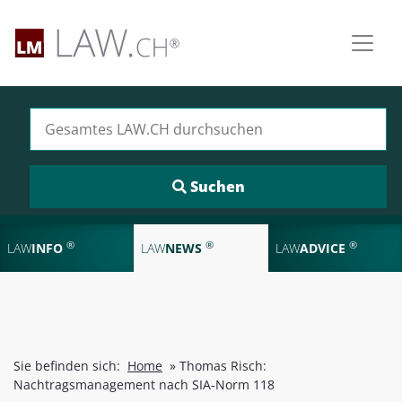
Suchen nach:
®
®
®
LAW
INFO
LAW
NEWS
LAW
ADVICE
Sie befinden sich:
Home
»
Thomas Risch:
Nachtragsmanagement nach SIA-Norm 118