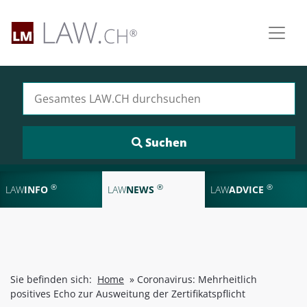
Suchen nach:
®
®
®
LAW
INFO
LAW
NEWS
LAW
ADVICE
Sie befinden sich:
Home
»
Coronavirus: Mehrheitlich
positives Echo zur Ausweitung der Zertifikatspflicht