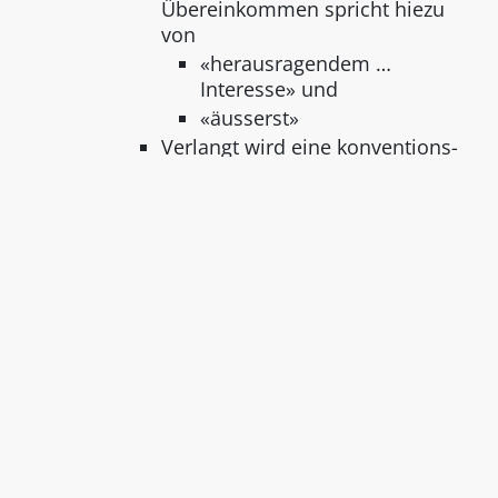
Übereinkommen spricht hiezu
von
«herausragendem …
Interesse» und
«äusserst»
Verlangt wird eine konventions-
konform Auslegung.
Anerkennung der Schutzwürdigkeit
Für eine Anerkennung der
Schutzwürdigkeit müssen in
Bezug auf den vorhin erwähnten
wissenschaftlichen, kulturellen
oder heimatkundlichen Wert
mindestens zwei Kriterien
kumulativ erfüllt sein:
Keine Erhöhung des
Kumulationserfordernisses
Keine Verhinderung der
Schutzwürdigkeit.