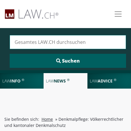
Suchen nach:
®
®
®
LAW
INFO
LAW
NEWS
LAW
ADVICE
Sie befinden sich:
Home
»
Denkmalpflege: Völkerrechtlicher
und kantonaler Denkmalschutz