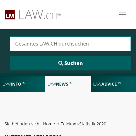
Suchen nach:
®
®
®
LAW
INFO
LAW
NEWS
LAW
ADVICE
Sie befinden sich:
Home
»
Telekom-Statistik 2020