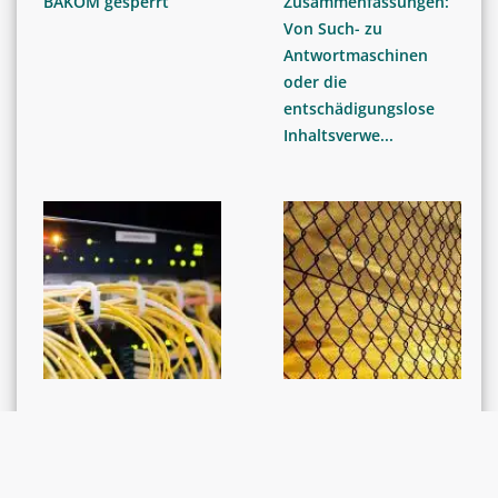
BAKOM gesperrt
Zusammenfassungen:
Von Such- zu
Antwortmaschinen
oder die
entschädigungslose
Inhaltsverwe...
BERICHTE
BERICHTE
3 x schnelleres
Erwachsenen-
Internet für alle ab
Strafurteile 2020: