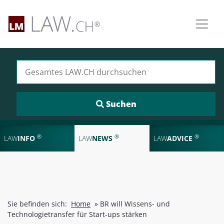
Suchen nach:
®
®
®
LAW
INFO
LAW
NEWS
LAW
ADVICE
Sie befinden sich:
Home
»
BR will Wissens- und
Technologietransfer für Start-ups stärken