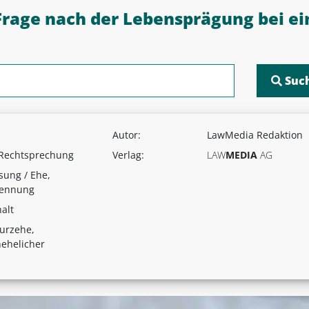
Frage nach der Lebensprägung bei ei
Autor:
LawMedia Redaktion
 Rechtsprechung
Verlag:
LAW
MEDIA
AG
sung / Ehe,
rennung
alt
urzehe,
ehelicher