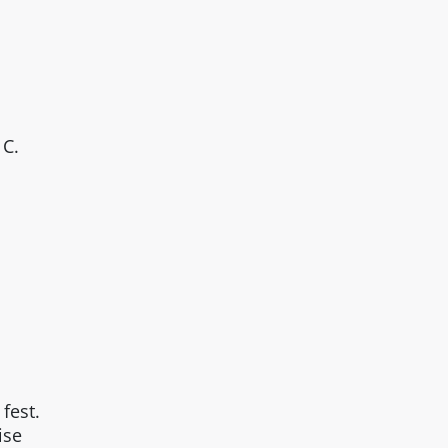
 C.
fest.
ise