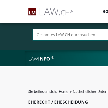
H
Suchen nach:
®
LAW
INFO
Sie befinden sich:
Home
»
Nachehelicher Unterh
EHERECHT / EHESCHEIDUNG