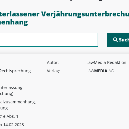
erlassener Verjährungsunterbrechu
menhang
Autor:
LawMedia Redaktion
 Rechtsprechung
Verlag:
LAW
MEDIA
AG
nterlassung
echung)
usalzusammenhang,
rung
21e Abs. 1
m 14.02.2023