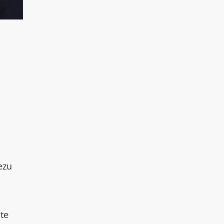
ezu
te