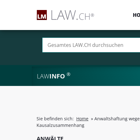
H
Suchen nach:
®
LAW
INFO
Sie befinden sich:
Home
»
Anwaltshaftung wegen
Kausalzusammenhang
ANWÄLTE