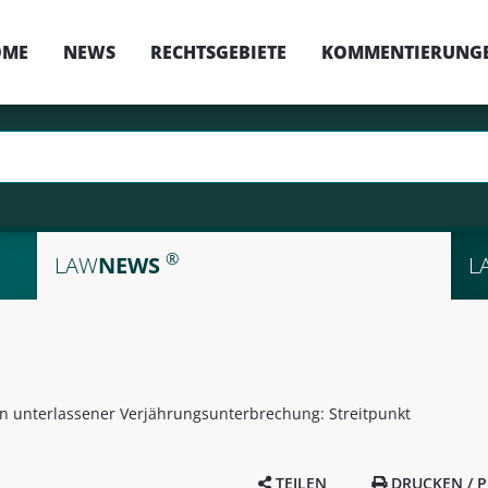
OME
NEWS
RECHTSGEBIETE
KOMMENTIERUNG
®
LAW
NEWS
L
 unterlassener Verjährungsunterbrechung: Streitpunkt
TEILEN
DRUCKEN / P