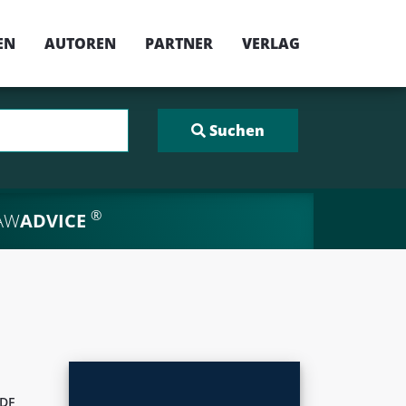
EN
AUTOREN
PARTNER
VERLAG
®
AW
ADVICE
DF