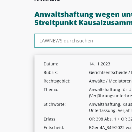
Anwaltshaftung wegen unt
Streitpunkt Kausalzusam
Suchen nach:
Datum:
14.11.2023
Rubrik:
Gerichtsentscheide /
Rechtsgebiet:
Anwälte / Mediatoren
Thema:
Anwaltshaftung für U
(Verjährungsunterbr
Stichworte:
Anwaltshaftung, Ka
Unterlassung, Verjäh
Erlass:
OR 398 Abs. 1 + OR 3
Entscheid:
BGer 4A_349/2022 vo