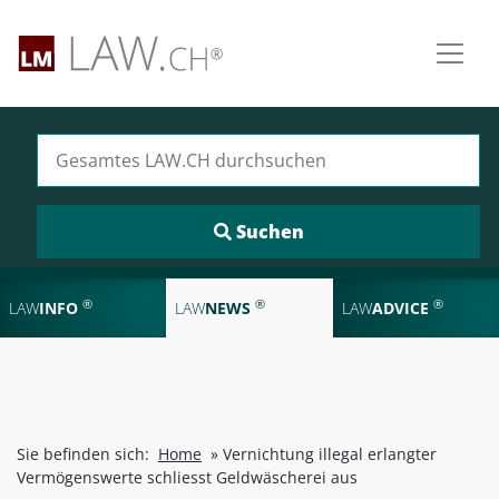
Suchen nach:
®
®
®
LAW
INFO
LAW
NEWS
LAW
ADVICE
Sie befinden sich:
Home
»
Vernichtung illegal erlangter
Vermögenswerte schliesst Geldwäscherei aus