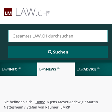
Suchen nach:
®
®
®
LAW
INFO
LAW
NEWS
LAW
ADVICE
Sie befinden sich:
Home
»
Jens Meyer-Ladewig / Martin
Nettesheim / Stefan von Raumer: EMRK