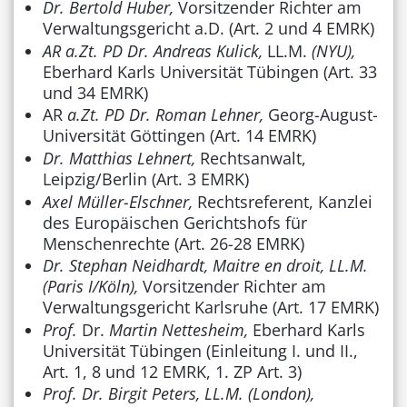
Dr. Bertold Huber,
Vorsitzender Richter am
Verwaltungsgericht a.D. (Art. 2 und 4 EMRK)
AR a.Zt. PD Dr. Andreas Kulick,
LL.M.
(NYU),
Eberhard Karls Universität Tübingen (Art. 33
und 34 EMRK)
AR
a.Zt. PD Dr. Roman Lehner,
Georg-August-
Universität Göttingen (Art. 14 EMRK)
Dr. Matthias Lehnert,
Rechtsanwalt,
Leipzig/Berlin (Art. 3 EMRK)
Axel Müller-Elschner,
Rechtsreferent, Kanzlei
des Europäischen Gerichtshofs für
Menschenrechte (Art. 26-28 EMRK)
Dr. Stephan Neidhardt, Maitre en droit, LL.M.
(Paris I/Köln),
Vorsitzender Richter am
Verwaltungsgericht Karlsruhe (Art. 17 EMRK)
Prof.
Dr.
Martin Nettesheim,
Eberhard Karls
Universität Tübingen (Einleitung I. und II.,
Art. 1, 8 und 12 EMRK, 1. ZP Art. 3)
Prof. Dr. Birgit Peters, LL.M. (London),