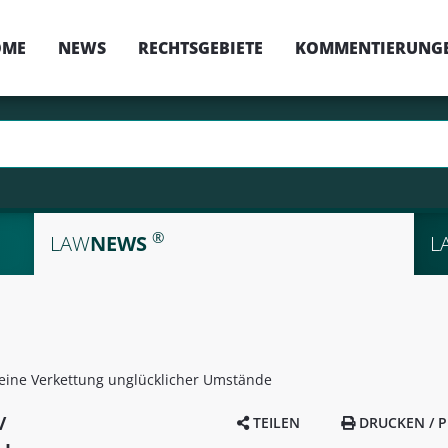
OME
NEWS
RECHTSGEBIETE
KOMMENTIERUNG
®
LAW
NEWS
L
t eine Verkettung unglücklicher Umstände
/
TEILEN
DRUCKEN / P