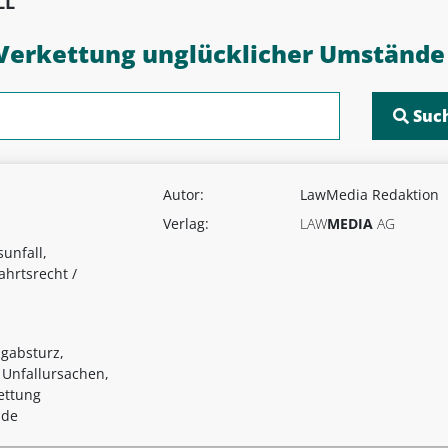
LL
e Verkettung unglücklicher Umstände
Autor:
LawMedia Redaktion
Verlag:
LAW
MEDIA
AG
sunfall,
fahrtsrecht /
ugabsturz,
, Unfallursachen,
ettung
nde