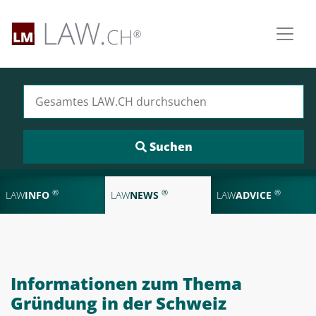
Suchen nach:
®
®
®
LAW
INFO
LAW
NEWS
LAW
ADVICE
Informationen zum Thema
Gründung in der Schweiz