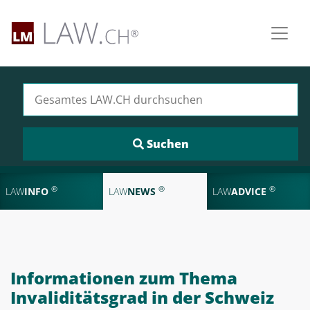
Suchen nach:
®
®
®
LAW
INFO
LAW
NEWS
LAW
ADVICE
Informationen zum Thema
Invaliditätsgrad in der Schweiz