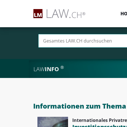
H
Suchen nach:
®
LAW
INFO
Informationen zum Thema I
Internationales Privatre
Investitionsschut