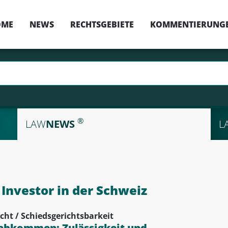
OME
NEWS
RECHTSGEBIETE
KOMMENTIERUNG
®
LAW
NEWS
L
nvestor in der Schweiz
cht / Schiedsgerichtsbarkeit
zabkommen: Zulässigkeit und