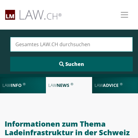
Suchen nach:
®
®
®
LAW
INFO
LAW
NEWS
LAW
ADVICE
Informationen zum Thema
Ladeinfrastruktur in der Schweiz