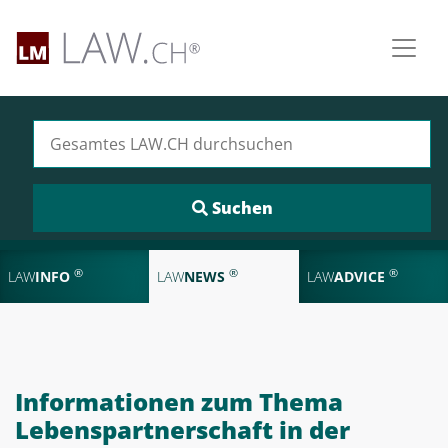
Suchen nach:
®
®
®
LAW
INFO
LAW
NEWS
LAW
ADVICE
Informationen zum Thema
Lebenspartnerschaft in der