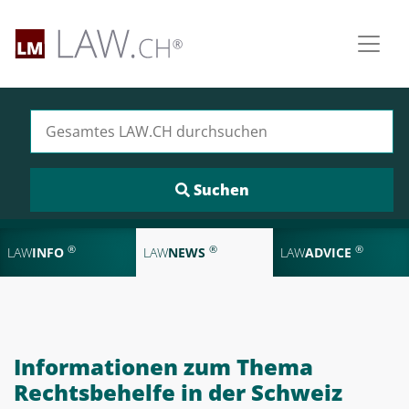
Suchen nach:
®
®
®
LAW
INFO
LAW
NEWS
LAW
ADVICE
Informationen zum Thema
Rechtsbehelfe in der Schweiz