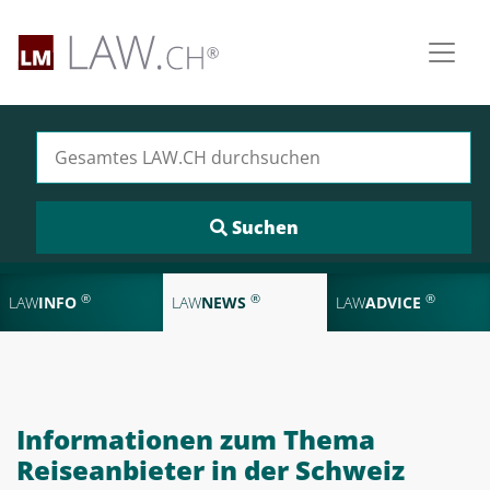
Suchen nach:
®
®
®
LAW
INFO
LAW
NEWS
LAW
ADVICE
Informationen zum Thema
Reiseanbieter in der Schweiz