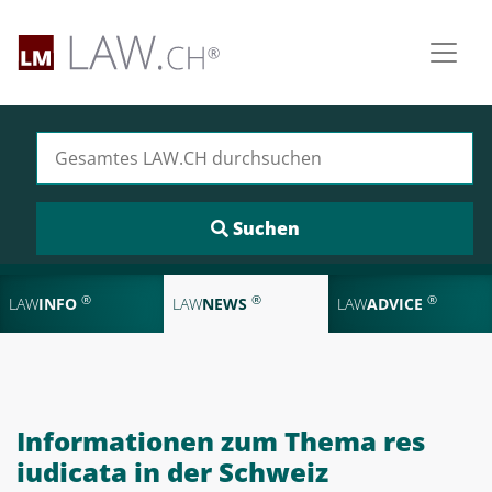
Suchen nach:
®
®
®
LAW
INFO
LAW
NEWS
LAW
ADVICE
Informationen zum Thema res
iudicata in der Schweiz