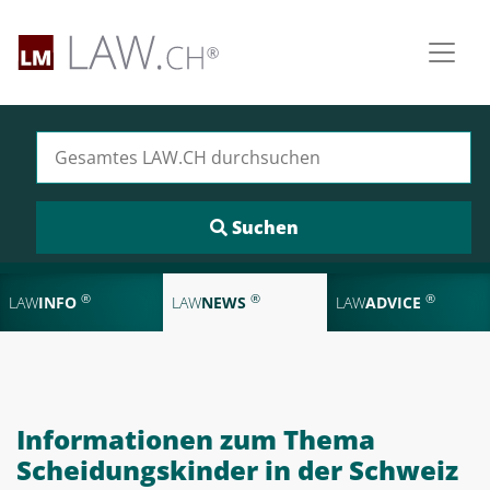
Suchen nach:
®
®
®
LAW
INFO
LAW
NEWS
LAW
ADVICE
Informationen zum Thema
Scheidungskinder in der Schweiz