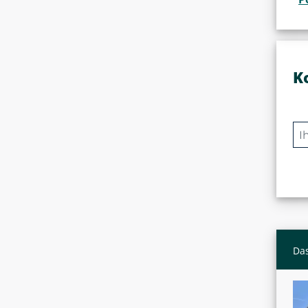
K
Das