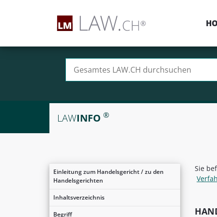
H
Suchen nach:
®
LAW
INFO
Sie be
Einleitung zum Handelsgericht / zu den
Verfa
Handelsgerichten
Inhaltsverzeichnis
HAND
Begriff