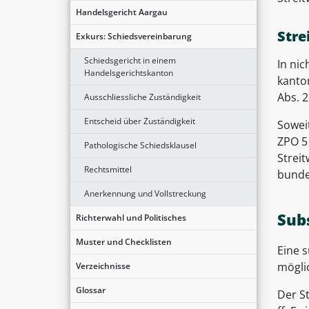
Handelsgericht Aargau
Stre
Exkurs: Schiedsvereinbarung
Schiedsgericht in einem
In nic
Handelsgerichtskanton
kanton
Abs. 2 
Ausschliessliche Zuständigkeit
Entscheid über Zuständigkeit
Sowei
ZPO 5
Pathologische Schiedsklausel
Strei
Rechtsmittel
bundes
Anerkennung und Vollstreckung
Sub
Richterwahl und Politisches
Muster und Checklisten
Eine 
möglic
Verzeichnisse
Glossar
Der S