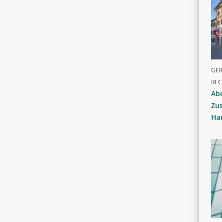
GER
RE
Ab
Zus
Han