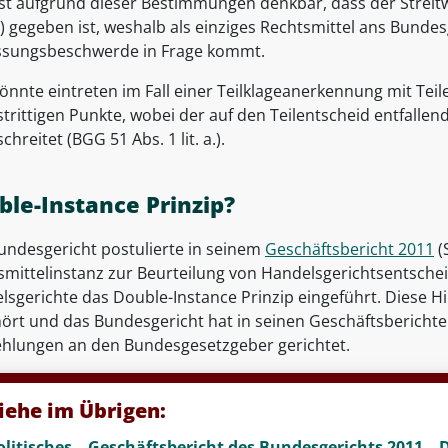
 ist aufgrund dieser Bestimmungen denkbar, dass der Streitw
 gegeben ist, weshalb als einziges Rechtsmittel ans Bundes
ssungsbeschwerde in Frage kommt.
önnte eintreten im Fall einer Teilklageanerkennung mit Tei
trittigen Punkte, wobei der auf den Teilentscheid entfallen
chreitet (BGG 51 Abs. 1 lit. a.).
ble-Instance Prinzip?
undesgericht postulierte in seinem
Geschäftsbericht 2011
(
smittelinstanz zur Beurteilung von Handelsgerichtsentsche
lsgerichte das Double-Instance Prinzip eingeführt. Diese 
ört und das Bundesgericht hat in seinen Geschäftsberichten
hlungen an den Bundesgesetzgeber gerichtet.
iehe im Übrigen:
olitisches – Geschäftsbericht des Bundesgerichts 2011 – 