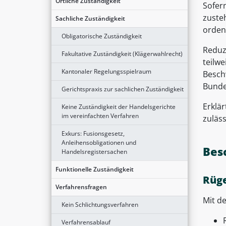
Örtliche Zuständigkeit
Sofer
zusteh
Sachliche Zuständigkeit
orden
Obligatorische Zuständigkeit
Reduz
Fakultative Zuständigkeit (Klägerwahlrecht)
teilwe
Kantonaler Regelungsspielraum
Besch
Bundes
Gerichtspraxis zur sachlichen Zuständigkeit
Erklär
Keine Zuständigkeit der Handelsgerichte
im vereinfachten Verfahren
zuläss
Exkurs: Fusionsgesetz,
Anleihensobligationen und
Bes
Handelsregistersachen
Funktionelle Zuständigkeit
Rüg
Verfahrensfragen
Mit d
Kein Schlichtungsverfahren
Verfahrensablauf