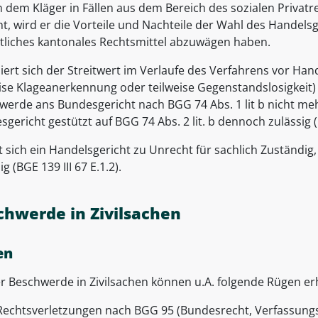
n dem Kläger in Fällen aus dem Bereich des sozialen Privatr
t, wird er die Vorteile und Nachteile der Wahl des Handels
tliches kantonales Rechtsmittel abzuwägen haben.
iert sich der Streitwert im Verlaufe des Verfahrens vor Han
ise Klageanerkennung oder teilweise Gegenstandslosigkeit) 
werde ans Bundesgericht nach BGG 74 Abs. 1 lit b nicht meh
gericht gestützt auf BGG 74 Abs. 2 lit. b dennoch zulässig (B
t sich ein Handelsgericht zu Unrecht für sachlich Zuständig
ig (BGE 139 III 67 E.1.2).
chwerde in Zivilsachen
en
er Beschwerde in Zivilsachen können u.A. folgende Rügen 
Rechtsverletzungen nach BGG 95 (Bundesrecht, Verfassungsr