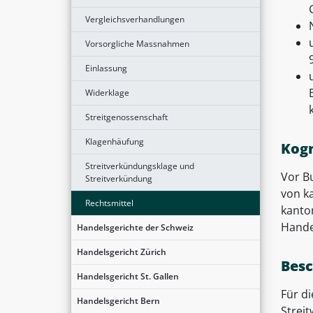
Vergleichsverhandlungen
Vorsorgliche Massnahmen
9
Einlassung
Widerklage
Streitgenossenschaft
Klagenhäufung
Kogn
Streitverkündungsklage und
Vor B
Streitverkündung
von k
Rechtsmittel
kanto
Hande
Handelsgerichte der Schweiz
Handelsgericht Zürich
Besc
Handelsgericht St. Gallen
Für di
Handelsgericht Bern
Strei