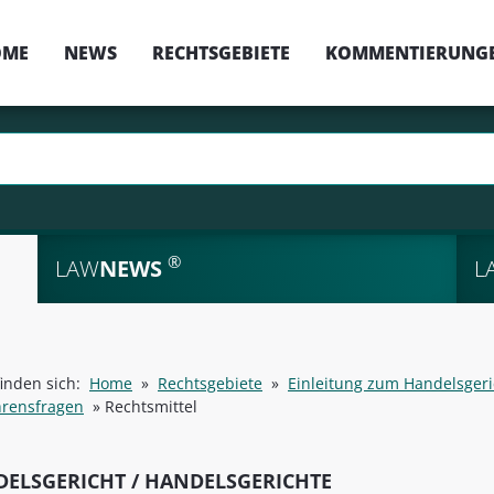
OME
NEWS
RECHTSGEBIETE
KOMMENTIERUNG
®
LAW
NEWS
L
finden sich:
Home
»
Rechtsgebiete
»
Einleitung zum Handelsgeri
hrensfragen
»
Rechtsmittel
ELSGERICHT / HANDELSGERICHTE