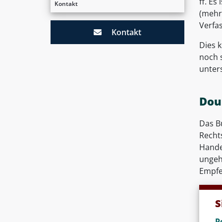
ff. Es
Kontakt
(mehr)
Verfa
Kontakt
Dies k
noch s
unters
Dou
Das B
Recht
Hande
ungeh
Empfe
S
P