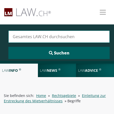
Suchen nach:
®
®
®
LAW
INFO
LAW
NEWS
LAW
ADVICE
Sie befinden sich:
Home
»
Rechtsgebiete
»
Einleitung zur
Erstreckung des Mietverhältnisses
»
Begriffe