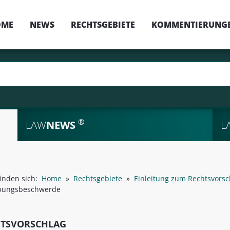
OME
NEWS
RECHTSGEBIETE
KOMMENTIERUNG
®
LAW
NEWS
L
finden sich:
Home
»
Rechtsgebiete
»
Einleitung zum Rechtsvorsc
ibungsbeschwerde
HTSVORSCHLAG