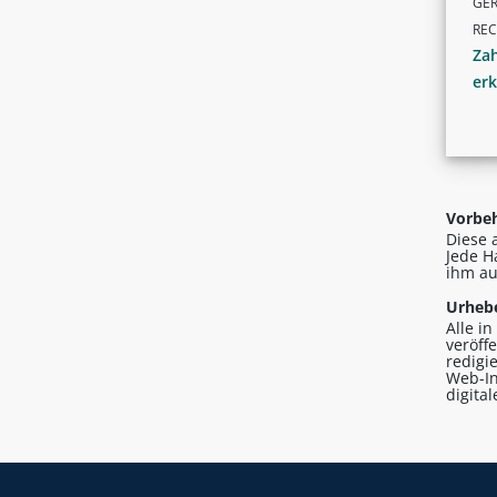
GER
RE
Za
erk
Vorbeh
Diese 
Jede H
ihm au
Urhebe
Alle i
veröff
redigi
Web-In
digita