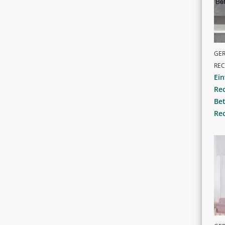
GER
RE
Ei
Rec
Bet
Rec