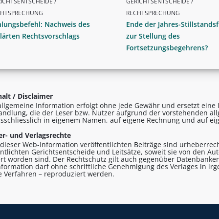
ICHTSENTSCHEIDE /
GERICHTSENTSCHEIDE /
CHTSPRECHUNG
RECHTSPRECHUNG
hlungsbefehl: Nachweis des
Ende der Jahres-Stillstandsf
lärten Rechtsvorschlags
zur Stellung des
Fortsetzungsbegehrens?
alt / Disclaimer
allgemeine Information erfolgt ohne jede Gewähr und ersetzt eine I
andlung, die der Leser bzw. Nutzer aufgrund der vorstehenden al
sschliesslich in eigenem Namen, auf eigene Rechnung und auf eig
r- und Verlagsrechte
n dieser Web-Information veröffentlichten Beiträge sind urheberrecht
entlichten Gerichtsentscheide und Leitsätze, soweit sie von den A
ert worden sind. Der Rechtschutz gilt auch gegenüber Datenbanken
formation darf ohne schriftliche Genehmigung des Verlages in ir
le Verfahren – reproduziert werden.