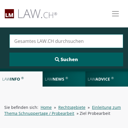
Suchen nach:
®
®
®
LAW
INFO
LAW
NEWS
LAW
ADVICE
Sie befinden sich:
Home
»
Rechtsgebiete
»
Einleitung zum
Thema Schnuppertage / Probearbeit
»
Ziel Probearbeit