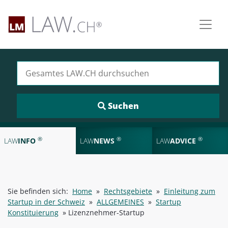
Suchen nach:
®
®
®
LAW
INFO
LAW
NEWS
LAW
ADVICE
Sie befinden sich:
Home
»
Rechtsgebiete
»
Einleitung zum
Startup in der Schweiz
»
ALLGEMEINES
»
Startup
Konstituierung
»
Lizenznehmer-Startup