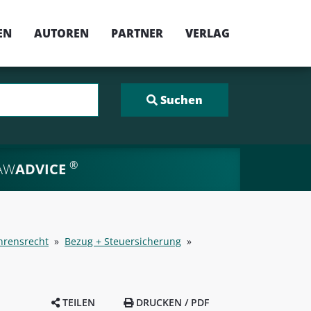
EN
AUTOREN
PARTNER
VERLAG
®
AW
ADVICE
hrensrecht
»
Bezug + Steuersicherung
»
TEILEN
DRUCKEN / PDF