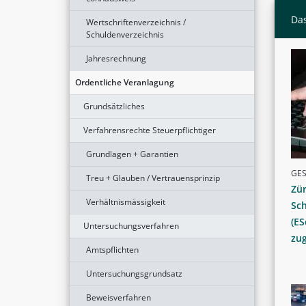
Das
Wertschriftenverzeichnis /
Schuldenverzeichnis
Jahresrechnung
Ordentliche Veranlagung
Grundsätzliches
Verfahrensrechte Steuerpflichtiger
Grundlagen + Garantien
GE
Treu + Glauben / Vertrauensprinzip
Zür
Verhältnismässigkeit
Sc
(ES
Untersuchungsverfahren
zug
Amtspflichten
Untersuchungsgrundsatz
Beweisverfahren