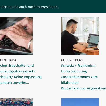
 könnte Sie auch noch interessieren:
SETZGEBUNG
GESETZGEBUNG
cher Erbschafts- und
Schweiz + Frankreich:
henkungssteuergesetz
Unterzeichnung
chG ZH): Keine Anpassung
Zusatzabkommen zum
unsten unverhe...
bilateralen
Doppelbesteuerungsabkom