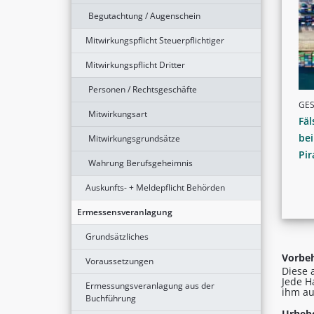
Begutachtung / Augenschein
Mitwirkungspflicht Steuerpflichtiger
Mitwirkungspflicht Dritter
Personen / Rechtsgeschäfte
GE
Mitwirkungsart
Fäl
be
Mitwirkungsgrundsätze
Pir
Wahrung Berufsgeheimnis
Auskunfts- + Meldepflicht Behörden
Ermessensveranlagung
Grundsätzliches
Vorbeh
Voraussetzungen
Diese 
Jede H
Ermessungsveranlagung aus der
ihm au
Buchführung
Urhebe