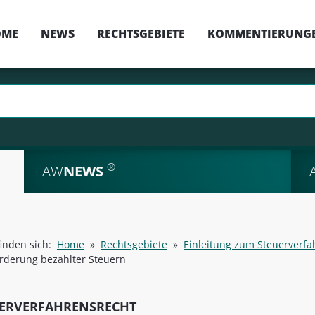
OME
NEWS
RECHTSGEBIETE
KOMMENTIERUNG
®
LAW
NEWS
L
finden sich:
Home
»
Rechtsgebiete
»
Einleitung zum Steuerverfa
rderung bezahlter Steuern
ERVERFAHRENSRECHT