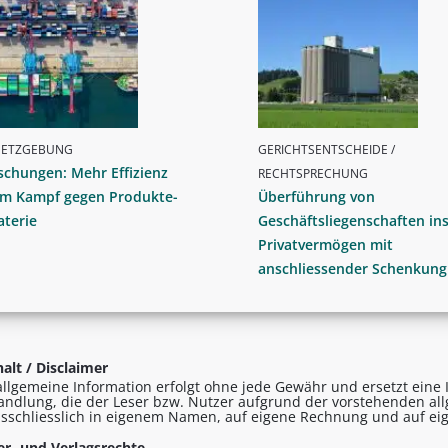
SETZGEBUNG
GERICHTSENTSCHEIDE /
schungen: Mehr Effizienz
RECHTSPRECHUNG
im Kampf gegen Produkte-
Überführung von
aterie
Geschäftsliegenschaften in
Privatvermögen mit
anschliessender Schenkung
alt / Disclaimer
allgemeine Information erfolgt ohne jede Gewähr und ersetzt eine I
andlung, die der Leser bzw. Nutzer aufgrund der vorstehenden al
sschliesslich in eigenem Namen, auf eigene Rechnung und auf eig
r- und Verlagsrechte