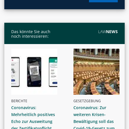
Das könnte Sie auch
LAW
NEWS
noch interessieren:
BERICHTE
GESETZGEBUNG
Coronavirus:
Coronavirus: Zur
Mehrheitlich positives
weiteren Krisen-
Echo zur Ausweitung
Bewältigung soll das
der Zertifikatspflicht
Covid-19-Gesetz zum