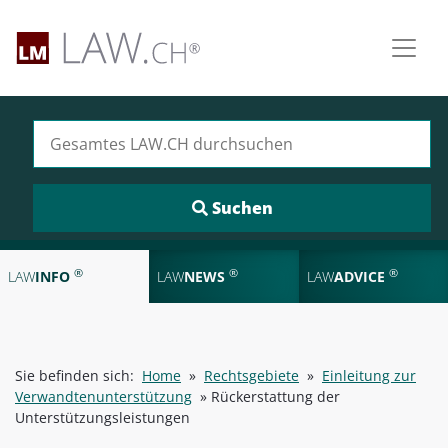
Suchen nach:
®
®
®
LAW
INFO
LAW
NEWS
LAW
ADVICE
Sie befinden sich:
Home
»
Rechtsgebiete
»
Einleitung zur
Verwandtenunterstützung
»
Rückerstattung der
Unterstützungsleistungen