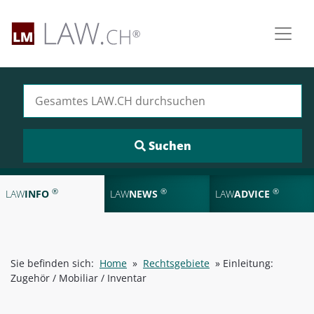
Suchen nach:
®
®
®
LAW
INFO
LAW
NEWS
LAW
ADVICE
Sie befinden sich:
Home
»
Rechtsgebiete
»
Einleitung:
Zugehör / Mobiliar / Inventar