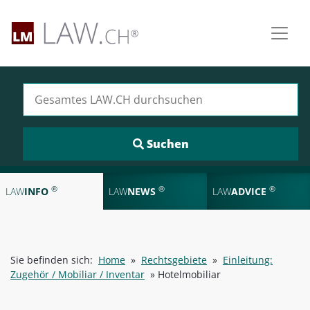
Suchen nach:
®
®
®
LAW
INFO
LAW
NEWS
LAW
ADVICE
Sie befinden sich:
Home
»
Rechtsgebiete
»
Einleitung:
Zugehör / Mobiliar / Inventar
»
Hotelmobiliar