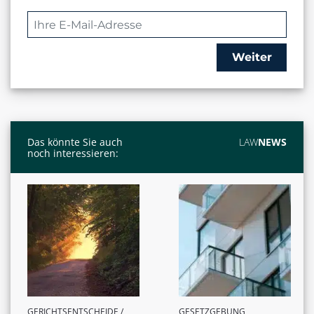
Weiter
Das könnte Sie auch
LAW
NEWS
noch interessieren:
GERICHTSENTSCHEIDE /
GESETZGEBUNG