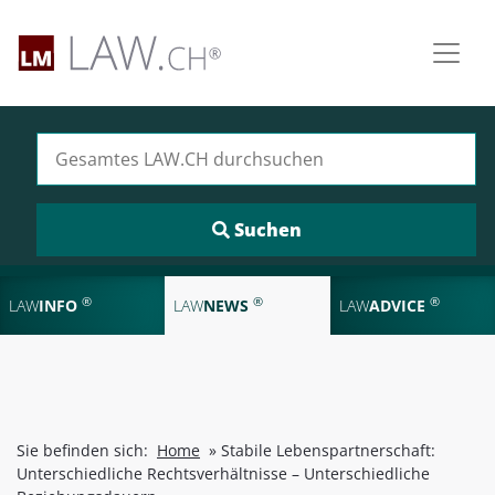
Suchen nach:
®
®
®
LAW
INFO
LAW
NEWS
LAW
ADVICE
Sie befinden sich:
Home
»
Stabile Lebenspartnerschaft:
Unterschiedliche Rechtsverhältnisse – Unterschiedliche