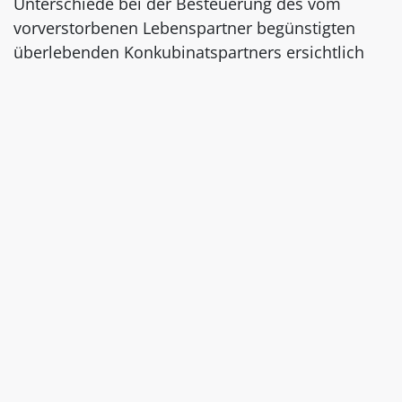
Unterschiede bei der Besteuerung des vom
vorverstorbenen Lebenspartner begünstigten
überlebenden Konkubinatspartners ersichtlich
(
Erbschaftssteuern – Schenkungssteuern
). Auch
in Fällen bundesrechtlicher Rechtsgrundlagen
kann der kantonale Vollzug unterschiedlich sein
(zB Sozialfürsorge oder Krankenkassen-
Prämienverbilligungen).
Präventives Denken – Handeln nicht
um jeden Preis
Haben Konkubinatspartner zu bestimmten
Rechtsgebieten oder Rechtsverhältnissen
Berührungspunkte, bei denen die
Partnerschaftsbeständigkeit oder
Partnerschaftsdauer von Relevanz sind, sollten