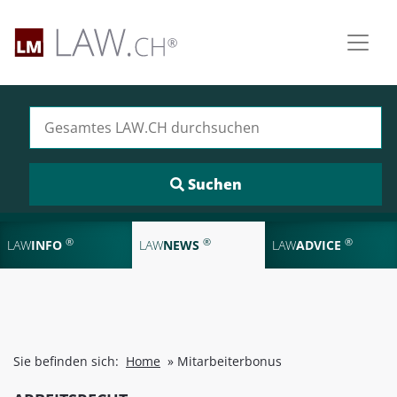
Suchen nach:
®
®
®
LAW
INFO
LAW
NEWS
LAW
ADVICE
Sie befinden sich:
Home
»
Mitarbeiterbonus