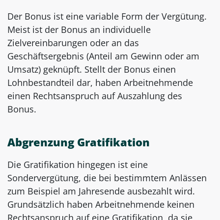
Der Bonus ist eine variable Form der Vergütung.
Meist ist der Bonus an individuelle
Zielvereinbarungen oder an das
Geschäftsergebnis (Anteil am Gewinn oder am
Umsatz) geknüpft. Stellt der Bonus einen
Lohnbestandteil dar, haben Arbeitnehmende
einen Rechtsanspruch auf Auszahlung des
Bonus.
Abgrenzung Gratifikation
Die Gratifikation hingegen ist eine
Sondervergütung, die bei bestimmtem Anlässen
zum Beispiel am Jahresende ausbezahlt wird.
Grundsätzlich haben Arbeitnehmende keinen
Rechtsanspruch auf eine Gratifikation, da sie