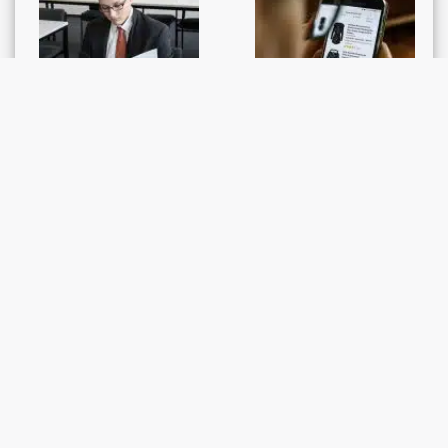
GERICHTSENTSCHEIDE /
BERICHTE
Onlineshopping: Es ist
RECHTSPRECHUNG
Allgemeine
Vorsicht geboten
Geschäftsbedingunge
n zu IT-Vertrag:
Ungewöhnliche
Klauseln