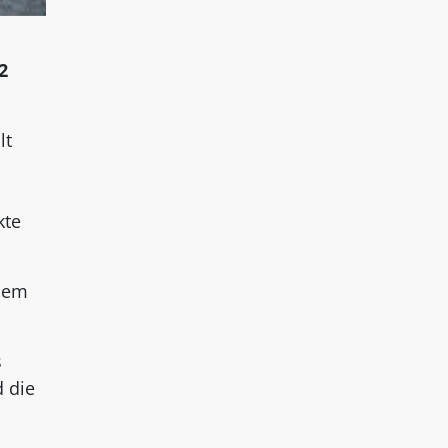
2
lt
kte
inem
s
 die