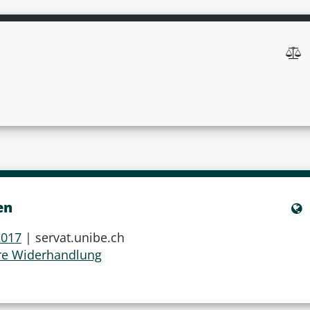
en
2017
| servat.unibe.ch
re Widerhandlung