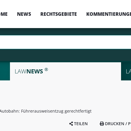
OME
NEWS
RECHTSGEBIETE
KOMMENTIERUNG
®
LAW
NEWS
L
Autobahn: Führerausweisentzug gerechtfertigt
TEILEN
DRUCKEN / P