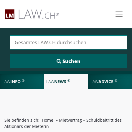
Suchen nach:
®
®
®
LAW
INFO
LAW
NEWS
LAW
ADVICE
Sie befinden sich:
Home
»
Mietvertrag – Schuldbeitritt des
Aktionärs der Mieterin