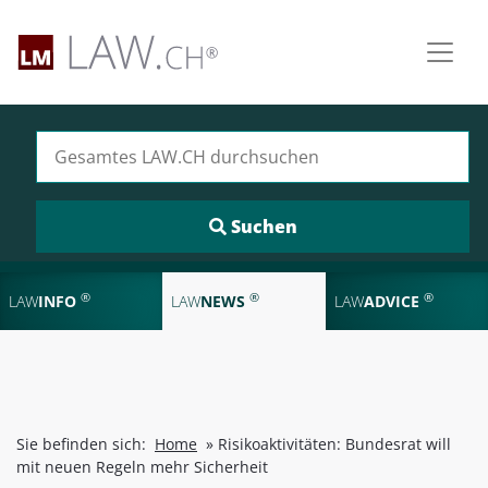
Suchen nach:
®
®
®
LAW
INFO
LAW
NEWS
LAW
ADVICE
Sie befinden sich:
Home
»
Risikoaktivitäten: Bundesrat will
mit neuen Regeln mehr Sicherheit