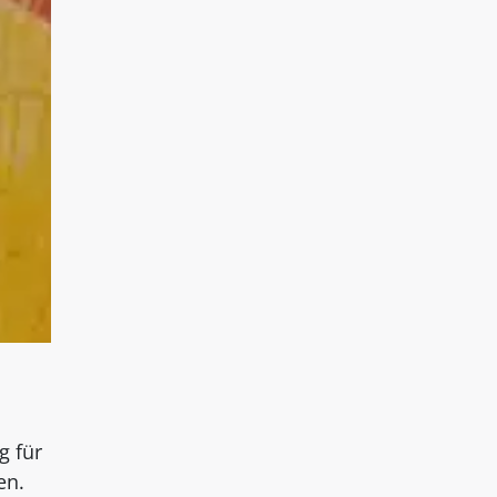
g für
en.