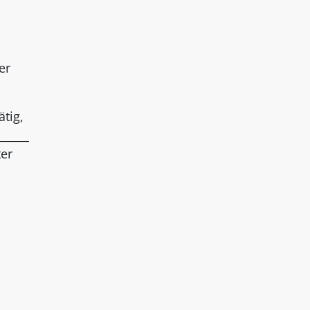
er
ätig,
______
ter