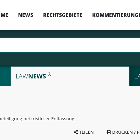
OME
NEWS
RECHTSGEBIETE
KOMMENTIERUNG
®
LAW
NEWS
L
eteiligung bei fristloser Entlassung
TEILEN
DRUCKEN / P